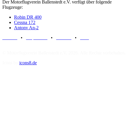
Der Motorflugverein Ballenstedt e.V. verfügt über folgende
Flugzeuge:
Robin DR 400
Cessna 172
Antonv An-2
Kontakt
•
Impressum
•
Anfahrt
•
FAQ
© Motorflugverein Ballenstedt e.V. 2026. Alle Rechte vorbehalten.
Icons by
icons8.de